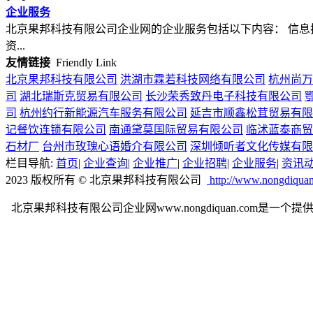
企业服务
北京果邦科技有限公司企业网的企业服务包括以下内容： 信息
资...
友情链接
Friendly Link
北京果邦科技有限公司
洪湖市霖若科技网络有限公司
杭州尚万
司
湖北瑞斯克贸易有限公司
长沙荣秀致丹电子科技有限公司
司
杭州约行新能源汽车服务有限公司
延吉市顺鑫松茸贸易有限
记餐饮连锁有限公司
南通黛莫国际贸易有限公司
临沭蓝泰商贸
石材厂
台州市玫瑰心语婚介有限公司
深圳倾听者文化传媒有限
栏目导航:
首页
|
企业查询
|
企业推广
|
企业招聘
|
企业服务
|
资讯
2023 版权所有 © 北京果邦科技有限公司
http://www.nongdiqua
北京果邦科技有限公司企业网www.nongdiquan.c